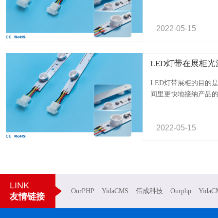
2022-
05-
15
LED灯带在展柜
LED灯带展柜的目的
间里更快地接纳产品的.
2022-
05-
15
LINK
OurPHP
YidaCMS
伟成科技
Ourphp
YidaC
友情链接