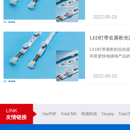
2022-
05-
15
LED灯带在展柜
LED灯带展柜的目的
间里更快地接纳产品的.
2022-
05-
15
LINK
OurPHP
YidaCMS
伟成科技
Ourphp
YidaC
友情链接