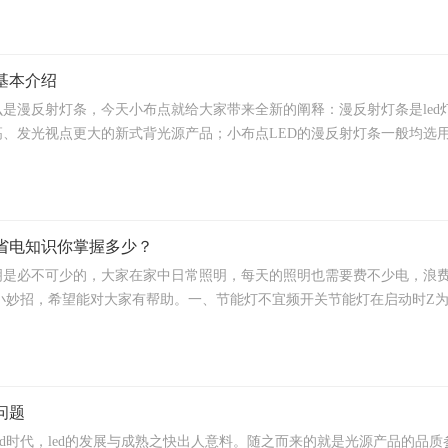
基本介绍
是漫反射灯条，今天小布点就给大家带来全新的阐释：漫反射灯条是led灯
、发光视点更大的新式背光源产品；小布点LED的漫反射灯条一般均选用高
省电知识你掌握多少？
明是必不可少的，大家在家中日常照明，每天的照明也需要费不少电，浪
能小妙招，希望能对大家有帮助。一、节能灯不宜频开关节能灯在启动时Z为
问题
ed时代，led的发展与成熟之快出人意料。随之而来的就是光源产品的品