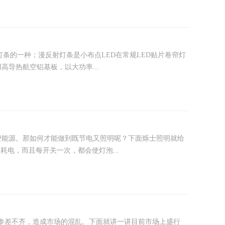
条的一种；漫反射灯条是小布点LED在常规LED贴片卷帘灯
导热航空铝基板，以大功率...
费能源。那如何才能做到既节电又照明呢？下面烁士照明就给
耗电，而且每开关一次，都会使灯泡...
质参差不齐，造成市场的混乱。下面就讲一讲目前市场上盛行